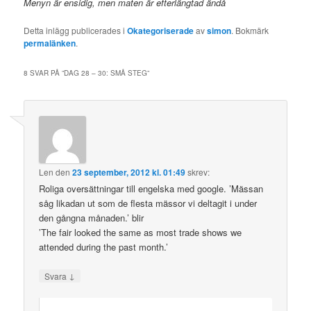
Menyn är ensidig, men maten är efterlängtad ändå
Detta inlägg publicerades i
Okategoriserade
av
simon
. Bokmärk
permalänken
.
8 SVAR PÅ ”
DAG 28 – 30: SMÅ STEG
”
Len
den
23 september, 2012 kl. 01:49
skrev:
Roliga oversättningar till engelska med google. ’Mässan
såg likadan ut som de flesta mässor vi deltagit i under
den gångna månaden.’ blir
’The fair looked the same as most trade shows we
attended during the past month.’
↓
Svara