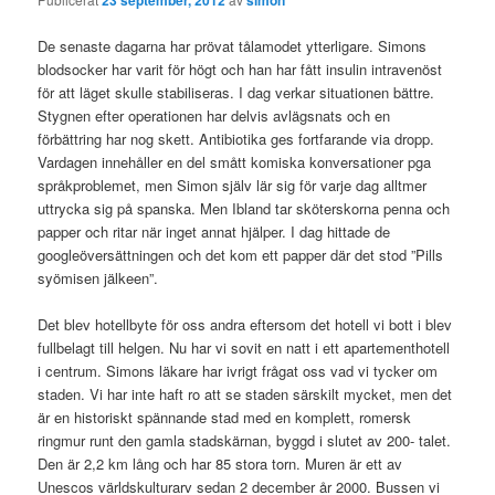
23 september, 2012
simon
De senaste dagarna har prövat tålamodet ytterligare. Simons
blodsocker har varit för högt och han har fått insulin intravenöst
för att läget skulle stabiliseras. I dag verkar situationen bättre.
Stygnen efter operationen har delvis avlägsnats och en
förbättring har nog skett. Antibiotika ges fortfarande via dropp.
Vardagen innehåller en del smått komiska konversationer pga
språkproblemet, men Simon själv lär sig för varje dag alltmer
uttrycka sig på spanska. Men Ibland tar sköterskorna penna och
papper och ritar när inget annat hjälper. I dag hittade de
googleöversättningen och det kom ett papper där det stod ”Pills
syömisen jälkeen”.
Det blev hotellbyte för oss andra eftersom det hotell vi bott i blev
fullbelagt till helgen. Nu har vi sovit en natt i ett apartementhotell
i centrum. Simons läkare har ivrigt frågat oss vad vi tycker om
staden. Vi har inte haft ro att se staden särskilt mycket, men det
är en historiskt spännande stad med en komplett, romersk
ringmur runt den gamla stadskärnan, byggd i slutet av 200- talet.
Den är 2,2 km lång och har 85 stora torn. Muren är ett av
Unescos världskulturarv sedan 2 december år 2000. Bussen vi