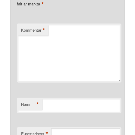
*
fält är märkta
*
Kommentar
*
Namn
*
E-postadress