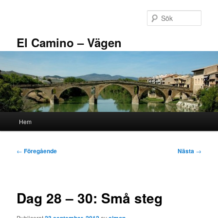
Hoppa
till
Sök
primärt
innehåll
El Camino – Vägen
Huvudmeny
Hem
Inläggsnavigering
←
Föregående
Nästa
→
Dag 28 – 30: Små steg
Publicerat
av