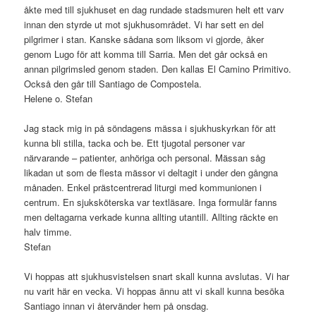
åkte med till sjukhuset en dag rundade stadsmuren helt ett varv
innan den styrde ut mot sjukhusområdet. Vi har sett en del
pilgrimer i stan. Kanske sådana som liksom vi gjorde, åker
genom Lugo för att komma till Sarria. Men det går också en
annan pilgrimsled genom staden. Den kallas El Camino Primitivo.
Också den går till Santiago de Compostela.
Helene o. Stefan
Jag stack mig in på söndagens mässa i sjukhuskyrkan för att
kunna bli stilla, tacka och be. Ett tjugotal personer var
närvarande – patienter, anhöriga och personal. Mässan såg
likadan ut som de flesta mässor vi deltagit i under den gångna
månaden. Enkel prästcentrerad liturgi med kommunionen i
centrum. En sjuksköterska var textläsare. Inga formulär fanns
men deltagarna verkade kunna allting utantill. Allting räckte en
halv timme.
Stefan
Vi hoppas att sjukhusvistelsen snart skall kunna avslutas. Vi har
nu varit här en vecka. Vi hoppas ännu att vi skall kunna besöka
Santiago innan vi återvänder hem på onsdag.